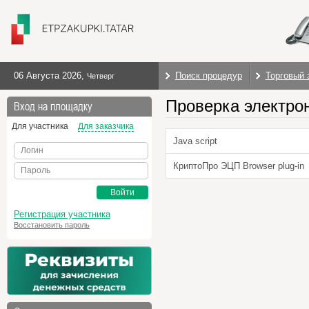
06 Августа 2026
,
Поиск процедур
Торговый 
Четверг
Проверка электро
Вход на площадку
Для участника
Для заказчика
Java script
Логин
КриптоПро ЭЦП Browser plug-in
Пароль
Войти
Регистрация участника
Восстановить пароль