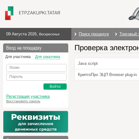
09 Августа 2026
,
Поиск процедур
Торговый 
Воскресенье
Проверка электро
Вход на площадку
Для участника
Для заказчика
Java script
Логин
КриптоПро ЭЦП Browser plug-in
Пароль
Войти
Регистрация участника
Восстановить пароль