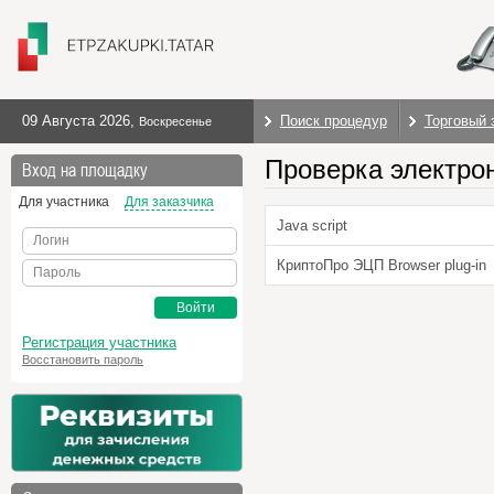
09 Августа 2026
,
Поиск процедур
Торговый 
Воскресенье
Проверка электро
Вход на площадку
Для участника
Для заказчика
Java script
Логин
КриптоПро ЭЦП Browser plug-in
Пароль
Войти
Регистрация участника
Восстановить пароль