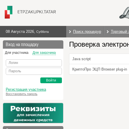
08 Августа 2026
,
Поиск процедур
Торговый 
Суббота
Проверка электро
Вход на площадку
Для участника
Для заказчика
Java script
Логин
КриптоПро ЭЦП Browser plug-in
Пароль
Войти
Регистрация участника
Восстановить пароль