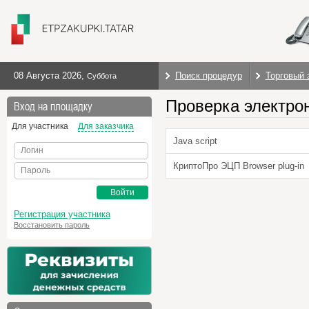
08 Августа 2026
,
Поиск процедур
Торговый 
Суббота
Проверка электро
Вход на площадку
Для участника
Для заказчика
Java script
Логин
КриптоПро ЭЦП Browser plug-in
Пароль
Войти
Регистрация участника
Восстановить пароль