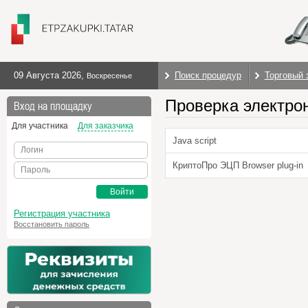
09 Августа 2026
,
Поиск процедур
Торговый 
Воскресенье
Проверка электро
Вход на площадку
Для участника
Для заказчика
Java script
Логин
КриптоПро ЭЦП Browser plug-in
Пароль
Войти
Регистрация участника
Восстановить пароль