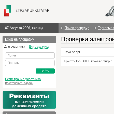
07 Августа 2026
,
Поиск процедур
Торговый 
Пятница
Проверка электро
Вход на площадку
Для участника
Для заказчика
Java script
Логин
КриптоПро ЭЦП Browser plug-in
Пароль
Войти
Регистрация участника
Восстановить пароль