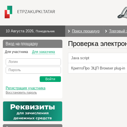
10 Августа 2026
,
Поиск процедур
Торговый 
Понедельник
Проверка электро
Вход на площадку
Для участника
Для заказчика
Java script
Логин
КриптоПро ЭЦП Browser plug-in
Пароль
Войти
Регистрация участника
Восстановить пароль