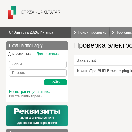
07 Августа 2026
,
Поиск процедур
Торговы
Пятница
Проверка электр
Вход на площадку
Для участника
Для заказчика
Java script
Логин
КриптоПро ЭЦП Browser plug-i
Пароль
Войти
Регистрация участника
Восстановить пароль