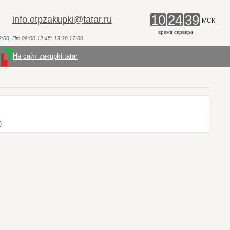
10
24
39
info.etpzakupki@tatar.ru
МСК
время сервера
00, Пт 08:00-12:45; 13:30-17:00
На сайт zakupki.tatar
)