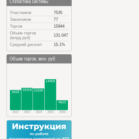
Статистика системы
Участников
7535
Заказчиков
77
Торгов
15944
Объём торгов
131.047
(млрд.руб)
Средний дисконт
15.1%
Объем торгов, млн. руб.
14458
10418
10100
9428
4623
2022
2023
2024
2025
2026