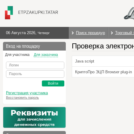
06 Августа 2026
,
Поиск процедур
Торговый 
Четверг
Проверка электро
Вход на площадку
Для участника
Для заказчика
Java script
Логин
КриптоПро ЭЦП Browser plug-in
Пароль
Войти
Регистрация участника
Восстановить пароль