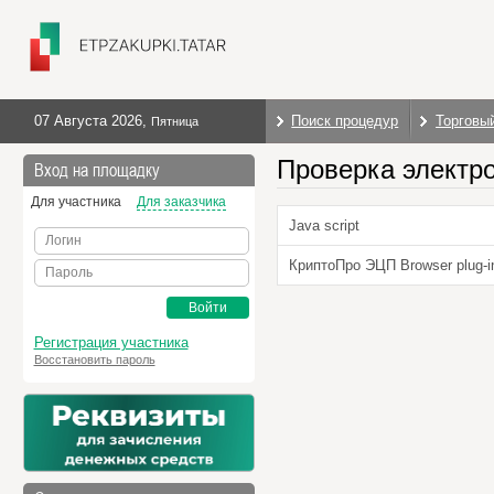
07 Августа 2026
,
Поиск процедур
Торговы
Пятница
Проверка электр
Вход на площадку
Для участника
Для заказчика
Java script
Логин
КриптоПро ЭЦП Browser plug-i
Пароль
Войти
Регистрация участника
Восстановить пароль