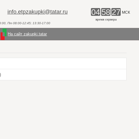
04
58
27
info.etpzakupki@tatar.ru
МСК
время сервера
00, Пт 08:00-12:45; 13:30-17:00
На сайт zakupki.tatar
)