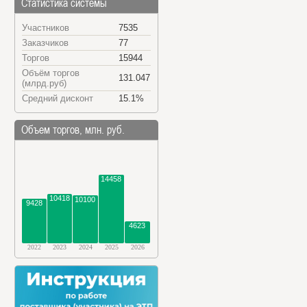
Статистика системы
Участников
7535
Заказчиков
77
Торгов
15944
Объём торгов
131.047
(млрд.руб)
Средний дисконт
15.1%
Объем торгов, млн. руб.
14458
10418
10100
9428
4623
2022
2023
2024
2025
2026