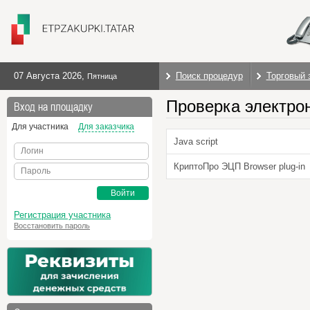
07 Августа 2026
,
Поиск процедур
Торговый 
Пятница
Проверка электро
Вход на площадку
Для участника
Для заказчика
Java script
Логин
КриптоПро ЭЦП Browser plug-in
Пароль
Войти
Регистрация участника
Восстановить пароль