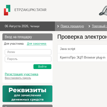
06 Августа 2026
,
Поиск процедур
Торговый 
Четверг
Проверка электро
Вход на площадку
Для участника
Для заказчика
Java script
Логин
КриптоПро ЭЦП Browser plug-in
Пароль
Войти
Регистрация участника
Восстановить пароль