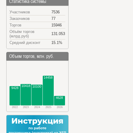
Статистика системы
Участников
7536
Заказчиков
77
Торгов
15946
Объём торгов
131.053
(млрд.руб)
Средний дисконт
15.1%
Объем торгов, млн. руб.
14458
10418
10100
9428
4628
2022
2023
2024
2025
2026