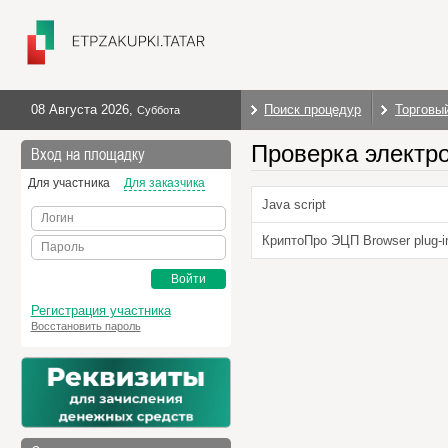
08 Августа 2026
,
Поиск процедур
Торговы
Суббота
Проверка электр
Вход на площадку
Для участника
Для заказчика
Java script
Логин
КриптоПро ЭЦП Browser plug-i
Пароль
Войти
Регистрация участника
Восстановить пароль