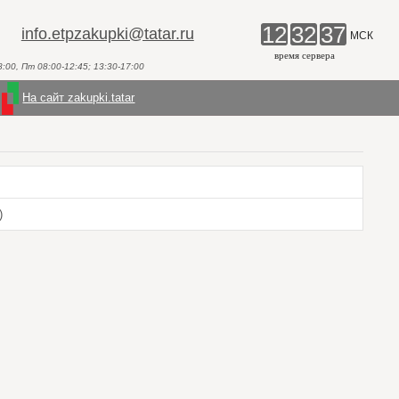
12
32
37
info.etpzakupki@tatar.ru
МСК
время сервера
00, Пт 08:00-12:45; 13:30-17:00
На сайт zakupki.tatar
)