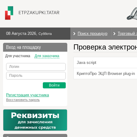
08 Августа 2026
,
Поиск процедур
Торговый 
Суббота
Проверка электро
Вход на площадку
Для участника
Для заказчика
Java script
Логин
КриптоПро ЭЦП Browser plug-in
Пароль
Войти
Регистрация участника
Восстановить пароль