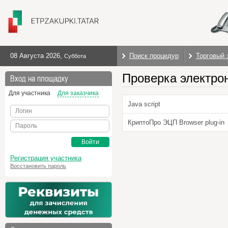
08 Августа 2026
,
Поиск процедур
Торговый 
Суббота
Проверка электро
Вход на площадку
Для участника
Для заказчика
Java script
Логин
КриптоПро ЭЦП Browser plug-in
Пароль
Войти
Регистрация участника
Восстановить пароль