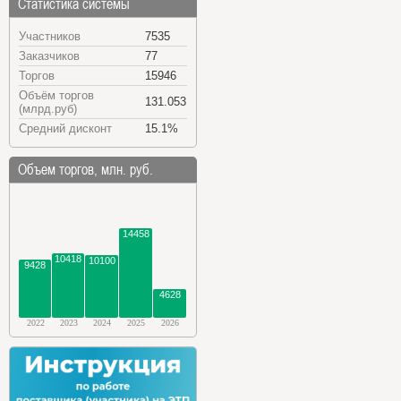
Статистика системы
Участников
7535
Заказчиков
77
Торгов
15946
Объём торгов
131.053
(млрд.руб)
Средний дисконт
15.1%
Объем торгов, млн. руб.
14458
10418
10100
9428
4628
2022
2023
2024
2025
2026