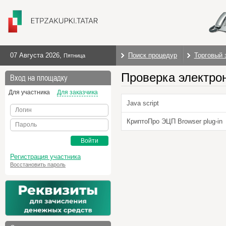
07 Августа 2026
,
Поиск процедур
Торговый 
Пятница
Проверка электро
Вход на площадку
Для участника
Для заказчика
Java script
Логин
КриптоПро ЭЦП Browser plug-in
Пароль
Войти
Регистрация участника
Восстановить пароль