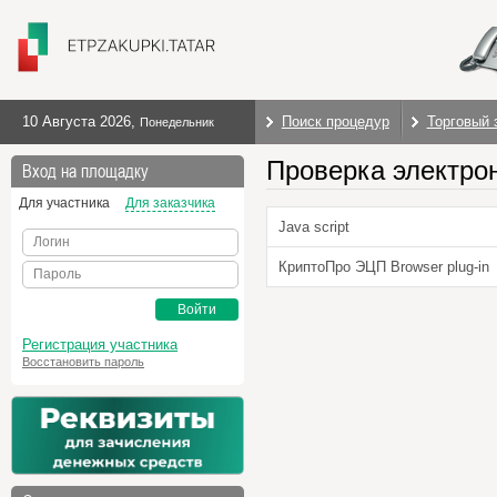
10 Августа 2026
,
Поиск процедур
Торговый 
Понедельник
Проверка электро
Вход на площадку
Для участника
Для заказчика
Java script
Логин
КриптоПро ЭЦП Browser plug-in
Пароль
Войти
Регистрация участника
Восстановить пароль