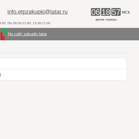
06
18
57
info.etpzakupki@tatar.ru
МСК
время сервера
00, Пт 08:00-12:45; 13:30-17:00
На сайт zakupki.tatar
)