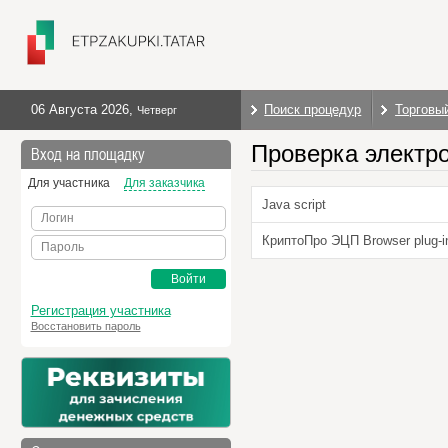
06 Августа 2026
,
Поиск процедур
Торговы
Четверг
Проверка электр
Вход на площадку
Для участника
Для заказчика
Java script
Логин
КриптоПро ЭЦП Browser plug-i
Пароль
Войти
Регистрация участника
Восстановить пароль