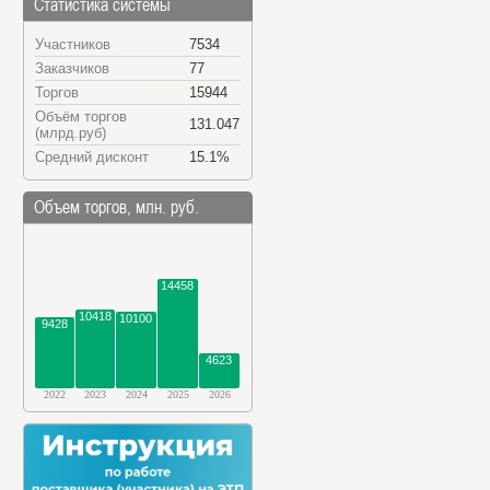
Статистика системы
Участников
7534
Заказчиков
77
Торгов
15944
Объём торгов
131.047
(млрд.руб)
Средний дисконт
15.1%
Объем торгов, млн. руб.
14458
10418
10100
9428
4623
2022
2023
2024
2025
2026