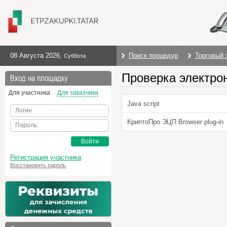
08 Августа 2026
,
Поиск процедур
Торговый 
Суббота
Проверка электро
Вход на площадку
Для участника
Для заказчика
Java script
Логин
КриптоПро ЭЦП Browser plug-in
Пароль
Войти
Регистрация участника
Восстановить пароль