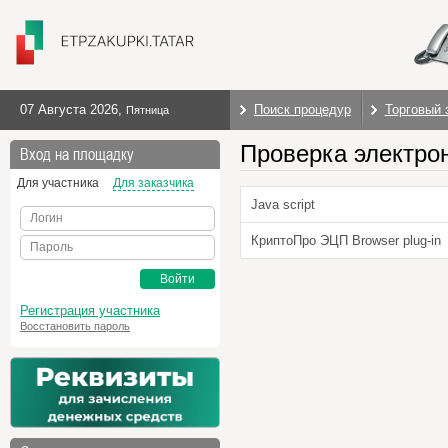
07 Августа 2026
,
Поиск процедур
Торговый 
Пятница
Проверка электро
Вход на площадку
Для участника
Для заказчика
Java script
Логин
КриптоПро ЭЦП Browser plug-in
Пароль
Войти
Регистрация участника
Восстановить пароль