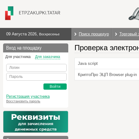
09 Августа 2026
,
Поиск процедур
Торговый 
Воскресенье
Проверка электро
Вход на площадку
Для участника
Для заказчика
Java script
Логин
КриптоПро ЭЦП Browser plug-in
Пароль
Войти
Регистрация участника
Восстановить пароль