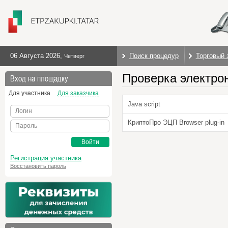
06 Августа 2026
,
Поиск процедур
Торговый 
Четверг
Проверка электро
Вход на площадку
Для участника
Для заказчика
Java script
Логин
КриптоПро ЭЦП Browser plug-in
Пароль
Войти
Регистрация участника
Восстановить пароль