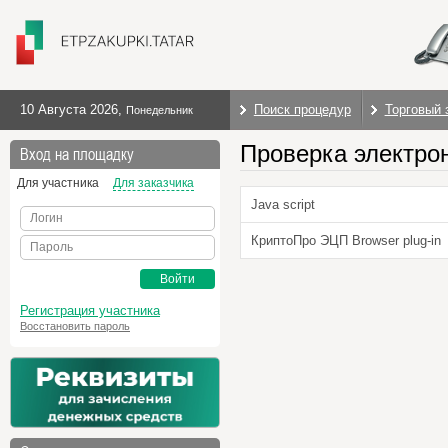
10 Августа 2026
,
Поиск процедур
Торговый 
Понедельник
Проверка электро
Вход на площадку
Для участника
Для заказчика
Java script
Логин
КриптоПро ЭЦП Browser plug-in
Пароль
Войти
Регистрация участника
Восстановить пароль