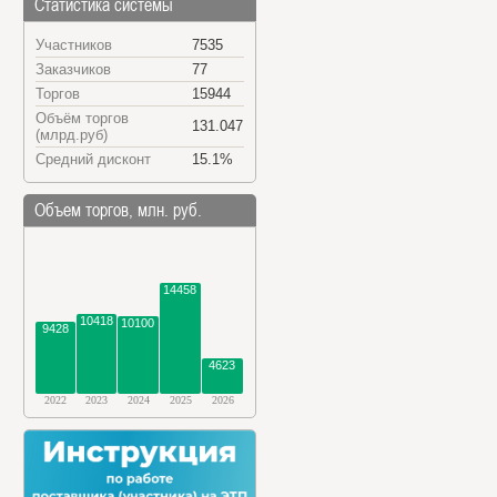
Статистика системы
Участников
7535
Заказчиков
77
Торгов
15944
Объём торгов
131.047
(млрд.руб)
Средний дисконт
15.1%
Объем торгов, млн. руб.
14458
10418
10100
9428
4623
2022
2023
2024
2025
2026