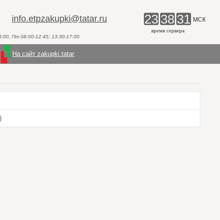
23
38
31
info.etpzakupki@tatar.ru
МСК
время сервера
00, Пт 08:00-12:45; 13:30-17:00
На сайт zakupki.tatar
)