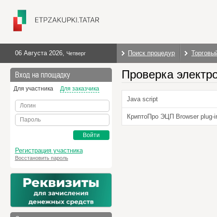
06 Августа 2026
,
Поиск процедур
Торговы
Четверг
Проверка электр
Вход на площадку
Для участника
Для заказчика
Java script
Логин
КриптоПро ЭЦП Browser plug-i
Пароль
Войти
Регистрация участника
Восстановить пароль