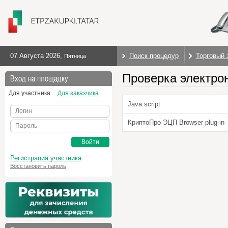
07 Августа 2026
,
Поиск процедур
Торговый 
Пятница
Проверка электро
Вход на площадку
Для участника
Для заказчика
Java script
Логин
КриптоПро ЭЦП Browser plug-in
Пароль
Войти
Регистрация участника
Восстановить пароль