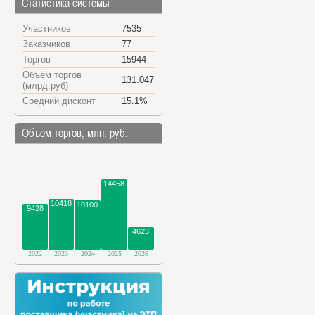
Статистика системы
Участников
7535
Заказчиков
77
Торгов
15944
Объём торгов
131.047
(млрд.руб)
Средний дисконт
15.1%
Объем торгов, млн. руб.
14458
10418
10100
9428
4623
2022
2023
2024
2025
2026