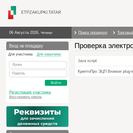
06 Августа 2026
,
Поиск процедур
Торговы
Четверг
Проверка электр
Вход на площадку
Для участника
Для заказчика
Java script
Логин
КриптоПро ЭЦП Browser plug-i
Пароль
Войти
Регистрация участника
Восстановить пароль