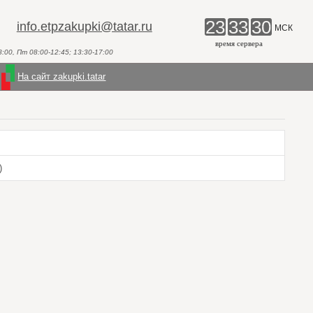
23
33
30
info.etpzakupki@tatar.ru
МСК
время сервера
00, Пт 08:00-12:45; 13:30-17:00
На сайт zakupki.tatar
)