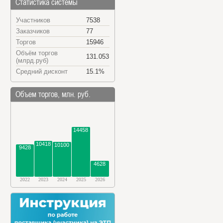
Статистика системы
Участников
7538
Заказчиков
77
Торгов
15946
Объём торгов
131.053
(млрд.руб)
Средний дисконт
15.1%
Объем торгов, млн. руб.
14458
10418
10100
9428
4628
2022
2023
2024
2025
2026