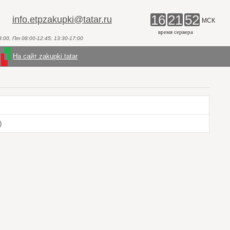
16
21
52
info.etpzakupki@tatar.ru
МСК
время сервера
00, Пт 08:00-12:45; 13:30-17:00
На сайт zakupki.tatar
)