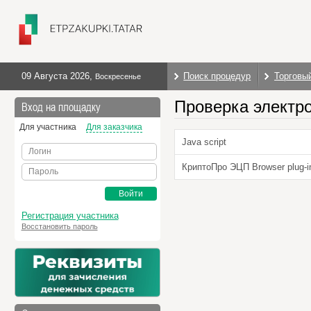
09 Августа 2026
,
Поиск процедур
Торговы
Воскресенье
Проверка электр
Вход на площадку
Для участника
Для заказчика
Java script
Логин
КриптоПро ЭЦП Browser plug-i
Пароль
Войти
Регистрация участника
Восстановить пароль