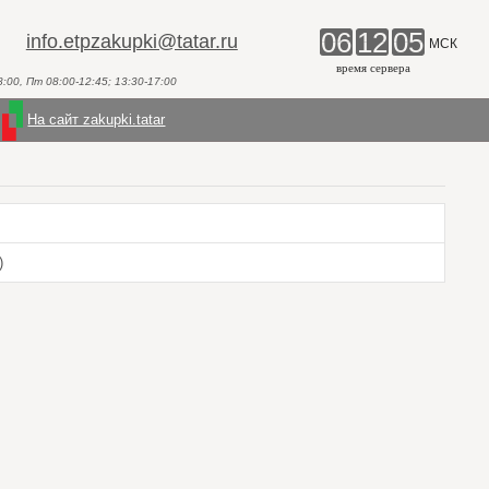
06
12
05
info.etpzakupki@tatar.ru
МСК
время сервера
00, Пт 08:00-12:45; 13:30-17:00
На сайт zakupki.tatar
)