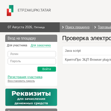
07 Августа 2026
,
Поиск процедур
Торговы
Пятница
Проверка электр
Вход на площадку
Для участника
Для заказчика
Java script
Логин
КриптоПро ЭЦП Browser plug-i
Пароль
Войти
Регистрация участника
Восстановить пароль