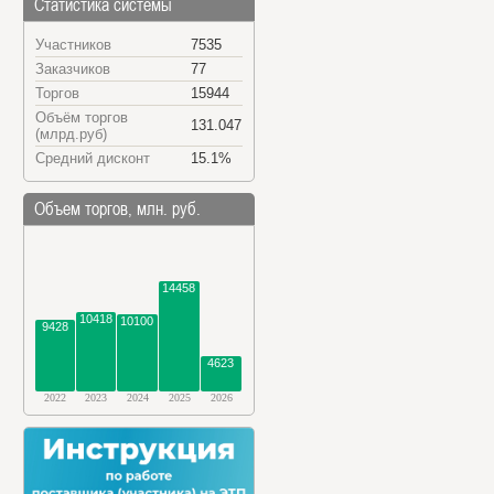
Статистика системы
Участников
7535
Заказчиков
77
Торгов
15944
Объём торгов
131.047
(млрд.руб)
Средний дисконт
15.1%
Объем торгов, млн. руб.
14458
10418
10100
9428
4623
2022
2023
2024
2025
2026