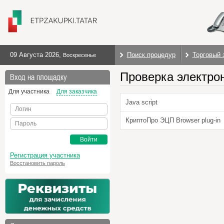
09 Августа 2026
,
Поиск процедур
Торговый 
Воскресенье
Проверка электро
Вход на площадку
Для участника
Для заказчика
Java script
Логин
КриптоПро ЭЦП Browser plug-in
Пароль
Войти
Регистрация участника
Восстановить пароль