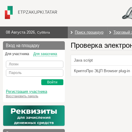
08 Августа 2026
,
Поиск процедур
Торговый 
Суббота
Проверка электро
Вход на площадку
Для участника
Для заказчика
Java script
Логин
КриптоПро ЭЦП Browser plug-in
Пароль
Войти
Регистрация участника
Восстановить пароль