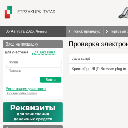
06 Августа 2026
,
Поиск процедур
Торговый 
Четверг
Проверка электро
Вход на площадку
Для участника
Для заказчика
Java script
Логин
КриптоПро ЭЦП Browser plug-in
Пароль
Войти
Регистрация участника
Восстановить пароль