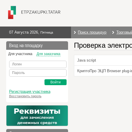
07 Августа 2026
,
Поиск процедур
Торговы
Пятница
Проверка электр
Вход на площадку
Для участника
Для заказчика
Java script
Логин
КриптоПро ЭЦП Browser plug-i
Пароль
Войти
Регистрация участника
Восстановить пароль