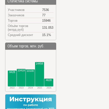
Статистика системы
Участников
7536
Заказчиков
77
Торгов
15946
Объём торгов
131.053
(млрд.руб)
Средний дисконт
15.1%
Объем торгов, млн. руб.
14458
10418
10100
9428
4628
2022
2023
2024
2025
2026