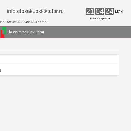
21
04
24
info.etpzakupki@tatar.ru
МСК
время сервера
00, Пт 08:00-12:45; 13:30-17:00
На сайт zakupki.tatar
)