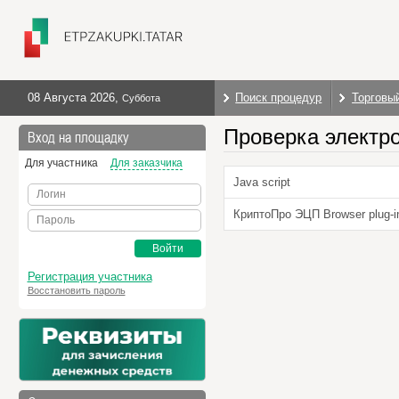
08 Августа 2026
,
Поиск процедур
Торговы
Суббота
Проверка электр
Вход на площадку
Для участника
Для заказчика
Java script
Логин
КриптоПро ЭЦП Browser plug-i
Пароль
Войти
Регистрация участника
Восстановить пароль