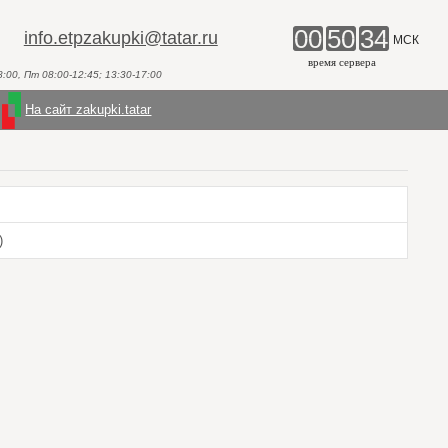
00
50
34
info.etpzakupki@tatar.ru
МСК
время сервера
00, Пт 08:00-12:45; 13:30-17:00
На сайт zakupki.tatar
)