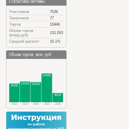
Статистика системы
Участников
7536
Заказчиков
77
Торгов
15946
Объём торгов
131.053
(млрд.руб)
Средний дисконт
15.1%
Объем торгов, млн. руб.
14458
10418
10100
9428
4628
2022
2023
2024
2025
2026