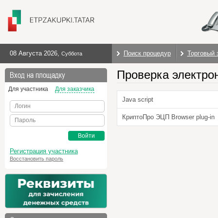
08 Августа 2026
,
Поиск процедур
Торговый 
Суббота
Проверка электро
Вход на площадку
Для участника
Для заказчика
Java script
Логин
КриптоПро ЭЦП Browser plug-in
Пароль
Войти
Регистрация участника
Восстановить пароль