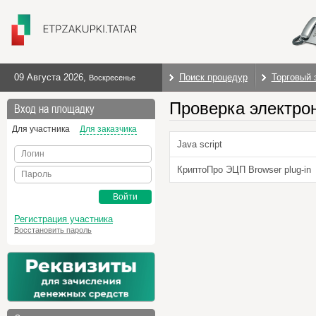
09 Августа 2026
,
Поиск процедур
Торговый 
Воскресенье
Проверка электро
Вход на площадку
Для участника
Для заказчика
Java script
Логин
КриптоПро ЭЦП Browser plug-in
Пароль
Войти
Регистрация участника
Восстановить пароль