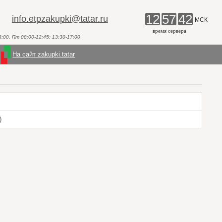
12
57
42
info.etpzakupki@tatar.ru
МСК
время сервера
00, Пт 08:00-12:45; 13:30-17:00
На сайт zakupki.tatar
)