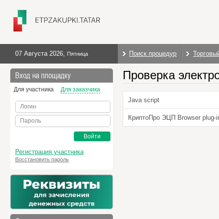
07 Августа 2026
,
Поиск процедур
Торговы
Пятница
Проверка электр
Вход на площадку
Для участника
Для заказчика
Java script
Логин
КриптоПро ЭЦП Browser plug-i
Пароль
Войти
Регистрация участника
Восстановить пароль