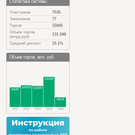
Статистика системы
Участников
7535
Заказчиков
77
Торгов
15945
Объём торгов
131.048
(млрд.руб)
Средний дисконт
15.1%
Объем торгов, млн. руб.
14458
10418
10100
9428
4624
2022
2023
2024
2025
2026