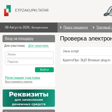
09 Августа 2026
,
Поиск процедур
Торговый 
Воскресенье
Проверка электро
Вход на площадку
Для участника
Для заказчика
Java script
Логин
КриптоПро ЭЦП Browser plug-in
Пароль
Войти
Регистрация участника
Восстановить пароль