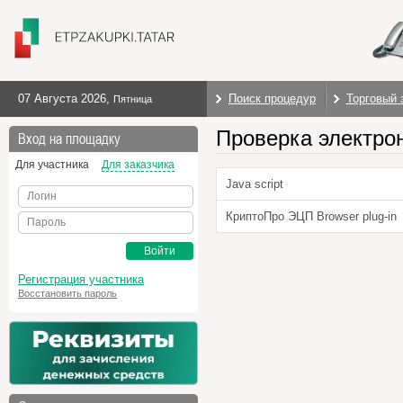
07 Августа 2026
,
Поиск процедур
Торговый 
Пятница
Проверка электро
Вход на площадку
Для участника
Для заказчика
Java script
Логин
КриптоПро ЭЦП Browser plug-in
Пароль
Войти
Регистрация участника
Восстановить пароль