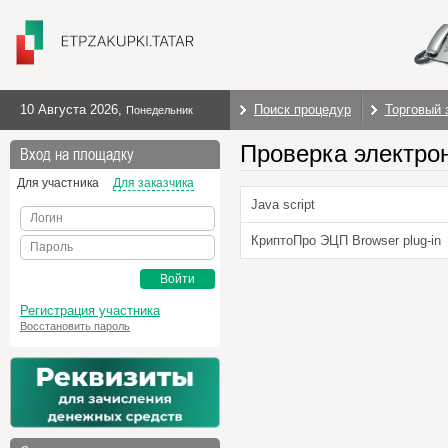
10 Августа 2026
,
Поиск процедур
Торговый 
Понедельник
Проверка электро
Вход на площадку
Для участника
Для заказчика
Java script
Логин
КриптоПро ЭЦП Browser plug-in
Пароль
Войти
Регистрация участника
Восстановить пароль