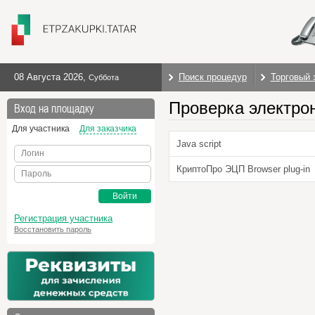
08 Августа 2026
,
Поиск процедур
Торговый 
Суббота
Проверка электро
Вход на площадку
Для участника
Для заказчика
Java script
Логин
КриптоПро ЭЦП Browser plug-in
Пароль
Войти
Регистрация участника
Восстановить пароль