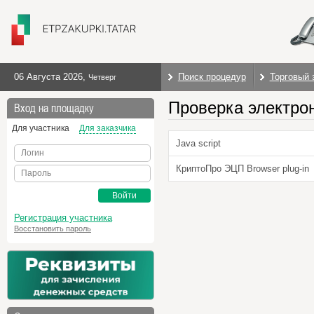
06 Августа 2026
,
Поиск процедур
Торговый 
Четверг
Проверка электро
Вход на площадку
Для участника
Для заказчика
Java script
Логин
КриптоПро ЭЦП Browser plug-in
Пароль
Войти
Регистрация участника
Восстановить пароль