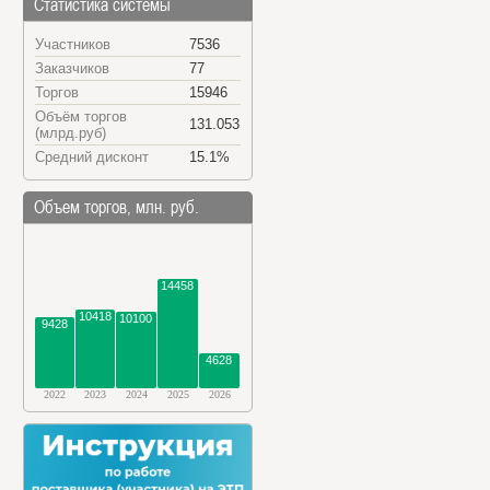
Статистика системы
Участников
7536
Заказчиков
77
Торгов
15946
Объём торгов
131.053
(млрд.руб)
Средний дисконт
15.1%
Объем торгов, млн. руб.
14458
10418
10100
9428
4628
2022
2023
2024
2025
2026