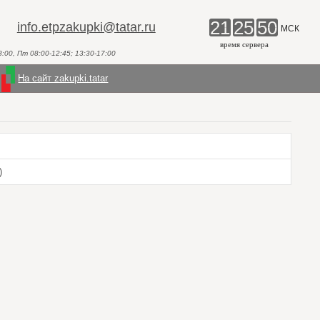
21
25
50
info.etpzakupki@tatar.ru
МСК
время сервера
00, Пт 08:00-12:45; 13:30-17:00
На сайт zakupki.tatar
)