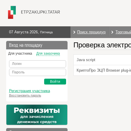
07 Августа 2026
,
Поиск процедур
Торговы
Пятница
Проверка электр
Вход на площадку
Для участника
Для заказчика
Java script
Логин
КриптоПро ЭЦП Browser plug-i
Пароль
Войти
Регистрация участника
Восстановить пароль