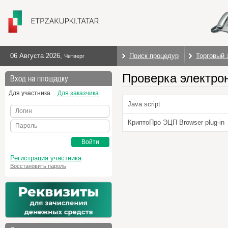
06 Августа 2026
,
Поиск процедур
Торговый 
Четверг
Проверка электро
Вход на площадку
Для участника
Для заказчика
Java script
Логин
КриптоПро ЭЦП Browser plug-in
Пароль
Войти
Регистрация участника
Восстановить пароль