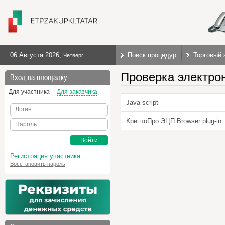
06 Августа 2026
,
Поиск процедур
Торговый 
Четверг
Проверка электро
Вход на площадку
Для участника
Для заказчика
Java script
Логин
КриптоПро ЭЦП Browser plug-in
Пароль
Войти
Регистрация участника
Восстановить пароль