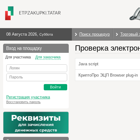
08 Августа 2026
,
Поиск процедур
Торговый 
Суббота
Проверка электро
Вход на площадку
Для участника
Для заказчика
Java script
Логин
КриптоПро ЭЦП Browser plug-in
Пароль
Войти
Регистрация участника
Восстановить пароль