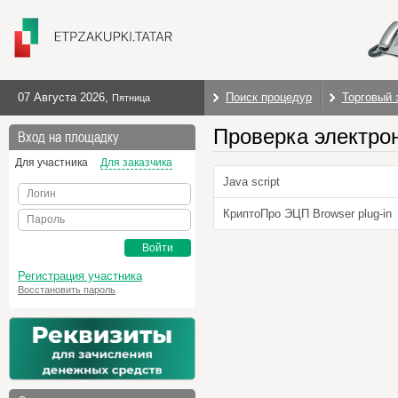
07 Августа 2026
,
Поиск процедур
Торговый 
Пятница
Проверка электро
Вход на площадку
Для участника
Для заказчика
Java script
Логин
КриптоПро ЭЦП Browser plug-in
Пароль
Войти
Регистрация участника
Восстановить пароль