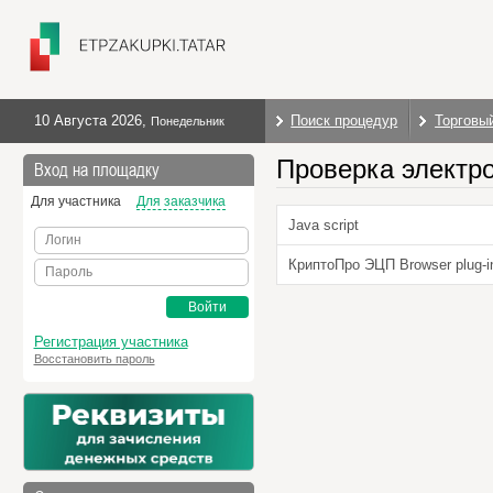
10 Августа 2026
,
Поиск процедур
Торговы
Понедельник
Проверка электр
Вход на площадку
Для участника
Для заказчика
Java script
Логин
КриптоПро ЭЦП Browser plug-i
Пароль
Войти
Регистрация участника
Восстановить пароль