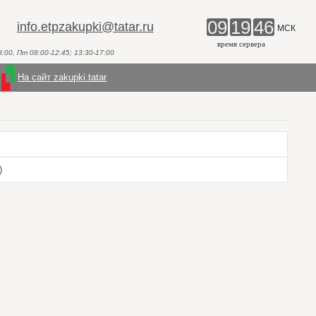
09
19
46
info.etpzakupki@tatar.ru
МСК
время сервера
00, Пт 08:00-12:45; 13:30-17:00
На сайт zakupki.tatar
)