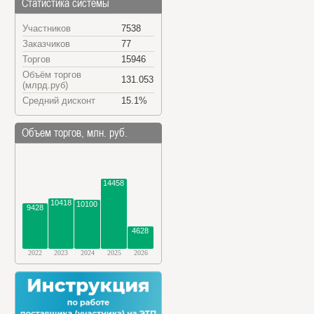
Статистика системы
Участников
7538
Заказчиков
77
Торгов
15946
Объём торгов
131.053
(млрд.руб)
Средний дисконт
15.1%
Объем торгов, млн. руб.
14458
10418
10100
9428
4628
2022
2023
2024
2025
2026