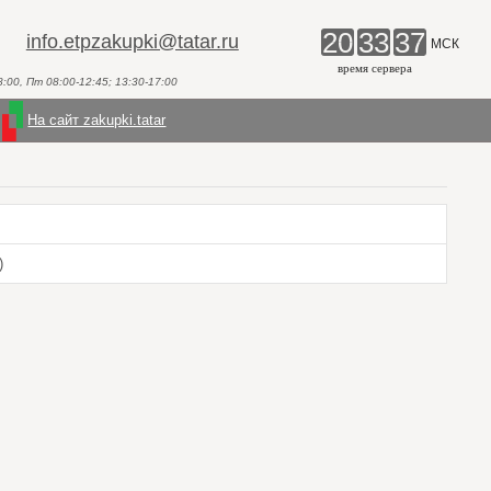
20
33
37
info.etpzakupki@tatar.ru
МСК
время сервера
00, Пт 08:00-12:45; 13:30-17:00
На сайт zakupki.tatar
)