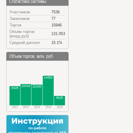
Статистика системы
Участников
7536
Заказчиков
77
Торгов
15946
Объём торгов
131.053
(млрд.руб)
Средний дисконт
15.1%
Объем торгов, млн. руб.
14458
10418
10100
9428
4628
2022
2023
2024
2025
2026