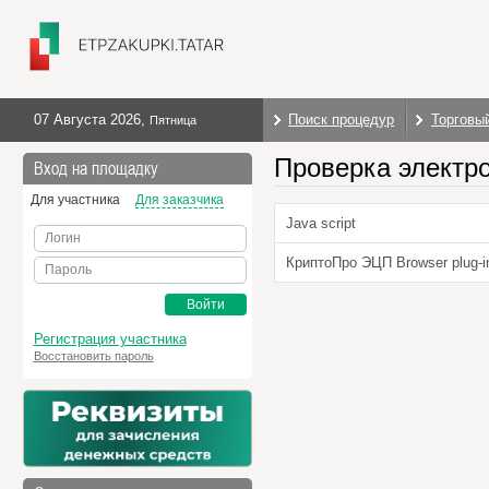
07 Августа 2026
,
Поиск процедур
Торговы
Пятница
Проверка электр
Вход на площадку
Для участника
Для заказчика
Java script
Логин
КриптоПро ЭЦП Browser plug-i
Пароль
Войти
Регистрация участника
Восстановить пароль