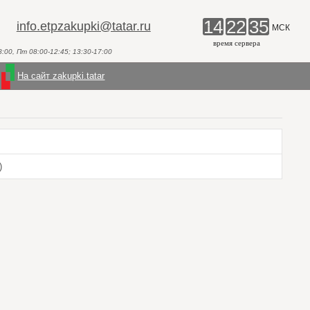
14
22
35
info.etpzakupki@tatar.ru
МСК
время сервера
00, Пт 08:00-12:45; 13:30-17:00
На сайт zakupki.tatar
)