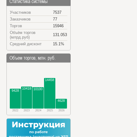
Статистика системы
Участников
7537
Заказчиков
77
Торгов
15946
Объём торгов
131.053
(млрд.руб)
Средний дисконт
15.1%
Объем торгов, млн. руб.
14458
10418
10100
9428
4628
2022
2023
2024
2025
2026