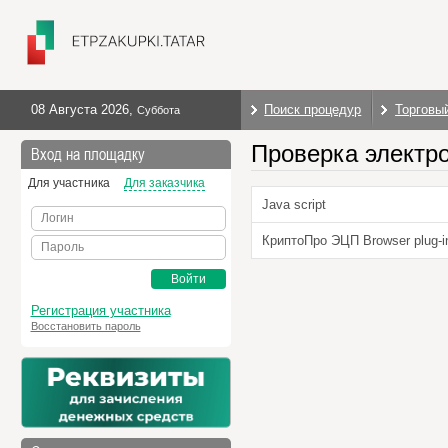
08 Августа 2026
,
Поиск процедур
Торговы
Суббота
Проверка электр
Вход на площадку
Для участника
Для заказчика
Java script
Логин
КриптоПро ЭЦП Browser plug-i
Пароль
Войти
Регистрация участника
Восстановить пароль